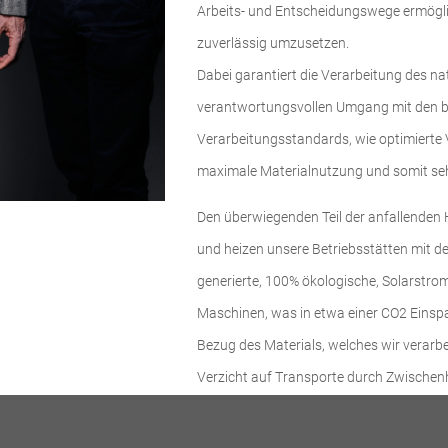
Arbeits- und Entscheidungswege ermöglic
zuverlässig umzusetzen.
Dabei garantiert die Verarbeitung des 
verantwortungsvollen Umgang mit den 
Verarbeitungsstandards, wie optimierte 
maximale Materialnutzung und somit sehr
Den überwiegenden Teil der anfallenden Ho
und heizen unsere Betriebsstätten mit d
generierte, 100% ökologische, Solarstro
Maschinen, was in etwa einer CO2 Einsp
Bezug des Materials, welches wir verarbe
Verzicht auf Transporte durch Zwische
endliche Ressourcen.