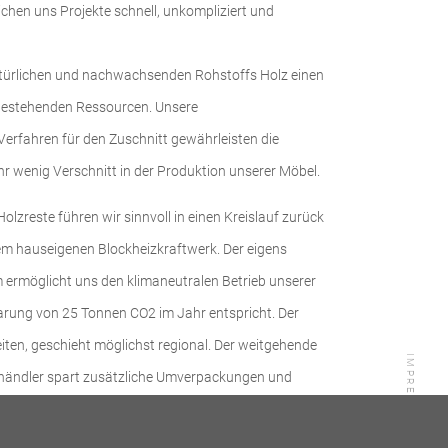
hen uns Projekte schnell, unkompliziert und
natürlichen und nachwachsenden Rohstoffs Holz einen
bestehenden Ressourcen. Unsere
Verfahren für den Zuschnitt gewährleisten die
 wenig Verschnitt in der Produktion unserer Möbel.
lzreste führen wir sinnvoll in einen Kreislauf zurück
em hauseigenen Blockheizkraftwerk. Der eigens
m ermöglicht uns den klimaneutralen Betrieb unserer
arung von 25 Tonnen CO2 im Jahr entspricht. Der
iten, geschieht möglichst regional. Der weitgehende
IMPRESSUM
nhändler spart zusätzliche Umverpackungen und
/