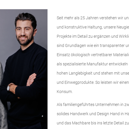
Seit mehr als 25 Jahren verstehen wir u
und konstruktive Haltung, unsere Neugie
Projekte im Detail zu ergänzen und Wirk
sind Grundlagen wie ein transparenter u
Einsatz ökologisch vertretbarer Material
als spezialisierte Manufaktur entwickel
hohen Langlebigkeit und stehen mit un
und Einwegprodukte. So leisten wir eine
Konsum.
Als familiengeführtes Unternehmen in zwe
solides Handwerk und Design Hand in Ha
und das Machbare bis ins letzte Detail zu