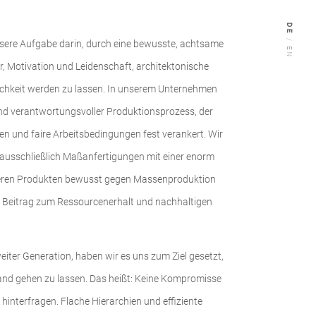
DE
/
nsere Aufgabe darin, durch eine bewusste, achtsame
EN
r, Motivation und Leidenschaft, architektonische
lichkeit werden zu lassen. In unserem Unternehmen
nd verantwortungsvoller Produktionsprozess, der
ien und faire Arbeitsbedingungen fest verankert. Wir
n ausschließlich Maßanfertigungen mit einer enorm
seren Produkten bewusst gegen Massenproduktion
n Beitrag zum Ressourcenerhalt und nachhaltigen
iter Generation, haben wir es uns zum Ziel gesetzt,
nd gehen zu lassen. Das heißt: Keine Kompromisse
 hinterfragen. Flache Hierarchien und effiziente